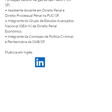
SP).
• Assistente docente em Direito Penal e 
Direito Processual Penal na PUC-SP.
• Integrante do Grupo de Estudos Avançados 
Nacional (GEA-N) de Direito Penal 
Econômico. 
• Integrante da Comissão de Política Criminal 
e Penitenciária da OAB/SP.
Fluência em Inglês.
Av. Angélica, 2530 • Higienópolis • São Paulo •
SP •
01228-200
t
55 11 3898 1550
•
w
55 11 92013 8653
e
contato@dta.adv.br